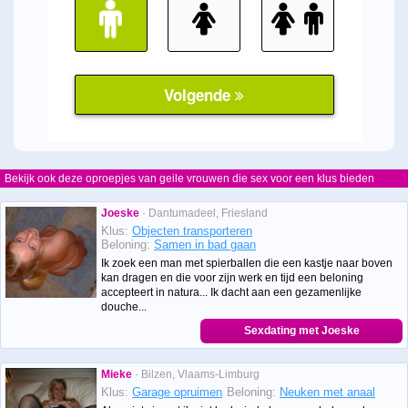
Bekijk ook deze oproepjes van geile vrouwen die sex voor een klus bieden
Joeske
· Dantumadeel, Friesland
Klus:
Objecten transporteren
Beloning:
Samen in bad gaan
Ik zoek een man met spierballen die een kastje naar boven
kan dragen en die voor zijn werk en tijd een beloning
accepteert in natura... Ik dacht aan een gezamenlijke
douche...
Sexdating met Joeske
Mieke
· Bilzen, Vlaams-Limburg
Klus:
Garage opruimen
Beloning:
Neuken met anaal