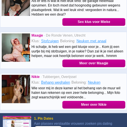
Als er iets is wat ik niet leuk vind: de garage helemaal
opruimen. En toch moet dat hoognodig gebeuren wegens
plaatsgebrek. Wat ik wel leuk vind: vergoeden in natura...
Hebben we een deal?
Sex klus voor Mieke
Maagje
· De Ronde Venen, Utrecht
Klus:
Stofzuigen
Beloning:
Neuken met anaal
Hi schatje, ik heb wel een geil klusje voor je... Kom jij een
uurtje bij mij stofzuigen, in je nakie? Dan zal ik je niet alleen
helpen, maar ook heerlijk belonen voor je werk.. hmmm
Meer over Maagje
Nikie
· Tubbergen, Overijssel
Klus:
Behang weghalen
Beloning:
Neuken
Wie voor mij in deze kamer al het behang van de muur wil
halen kan rekenen op een zeer hete belonging... Mijn foto
zegt waarschijnlijk wel voldoende...
Meer over Nikie
1. Pis Dates
Aan plassex verslaafde vrouwen zoeken pis dating