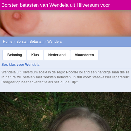
Borsten betasten van Wendela uit Hilversum voor
vaatwasser repareren
Home
»
Borsten Betasten
» Wendela
Beloning
Klus
Nederland
Vlaanderen
Sex klus voor Wendela
Wendela uit Hilversum zoekt in de regio Noord-Holland een handige man die ze
in natura wil betalen met 'borsten betasten' in ruil voor: 'vaatwasser repareren'!
Reageer op haar advertentie als het jou geil lijkt.