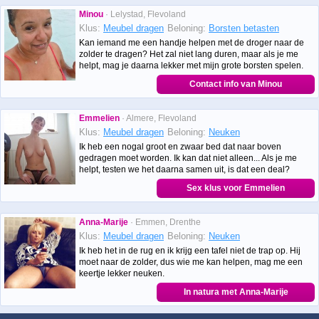
Minou
· Lelystad, Flevoland
Klus:
Meubel dragen
Beloning:
Borsten betasten
Kan iemand me een handje helpen met de droger naar de
zolder te dragen? Het zal niet lang duren, maar als je me
helpt, mag je daarna lekker met mijn grote borsten spelen.
Contact info van Minou
Emmelien
· Almere, Flevoland
Klus:
Meubel dragen
Beloning:
Neuken
Ik heb een nogal groot en zwaar bed dat naar boven
gedragen moet worden. Ik kan dat niet alleen... Als je me
helpt, testen we het daarna samen uit, is dat een deal?
Sex klus voor Emmelien
Anna-Marije
· Emmen, Drenthe
Klus:
Meubel dragen
Beloning:
Neuken
Ik heb het in de rug en ik krijg een tafel niet de trap op. Hij
moet naar de zolder, dus wie me kan helpen, mag me een
keertje lekker neuken.
In natura met Anna-Marije