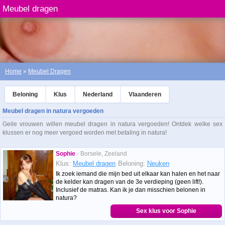
Meubel dragen
Home
»
Meubel Dragen
Beloning
Klus
Nederland
Vlaanderen
Meubel dragen in natura vergoeden
Geile vrouwen willen meubel dragen in natura vergoeden! Ontdek welke sex
klussen er nog meer vergoed worden met betaling in natura!
Sophie
· Borsele, Zeeland
Klus:
Meubel dragen
Beloning:
Neuken
Ik zoek iemand die mijn bed uit elkaar kan halen en het naar
de kelder kan dragen van de 3e verdieping (geen lift!).
Inclusief de matras. Kan ik je dan misschien belonen in
natura?
Sex klus voor Sophie