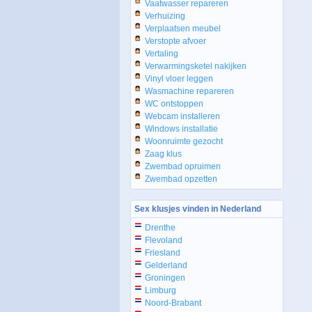
Vaatwasser repareren
Verhuizing
Verplaatsen meubel
Verstopte afvoer
Vertaling
Verwarmingsketel nakijken
Vinyl vloer leggen
Wasmachine repareren
WC ontstoppen
Webcam installeren
Windows installatie
Woonruimte gezocht
Zaag klus
Zwembad opruimen
Zwembad opzetten
Sex klusjes vinden in Nederland
Drenthe
Flevoland
Friesland
Gelderland
Groningen
Limburg
Noord-Brabant