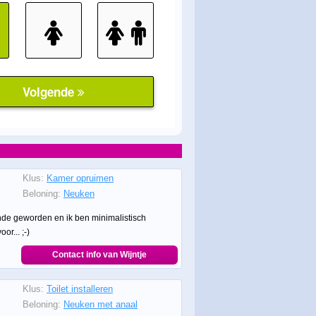
Klus:
Kamer opruimen
Beloning:
Neuken
de geworden en ik ben minimalistisch
r... ;-)
Contact info van Wijntje
Klus:
Toilet installeren
Beloning:
Neuken met anaal