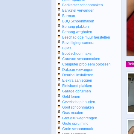
Badkamer schoonmaken
Bankstel vervangen
Barman
BBQ Schoonmaken
Behang plakken
Behang weghalen
Beschadigde muur herstellen
Beveiligingscamera
Bijles
Boot schoonmaken
Caravan schoonmaken
Bek
Computer probleem oplossen
Dakpan vervangen
Deurbel installeren
Elektra aanleggen
Fietsband plakken
Garage opruimen
Geld lenen
Gezelschap houden
Goot schoonmaken
Gras maaien
Grof vuil wegbrengen
Grote opruiming
Grote schoonmaak