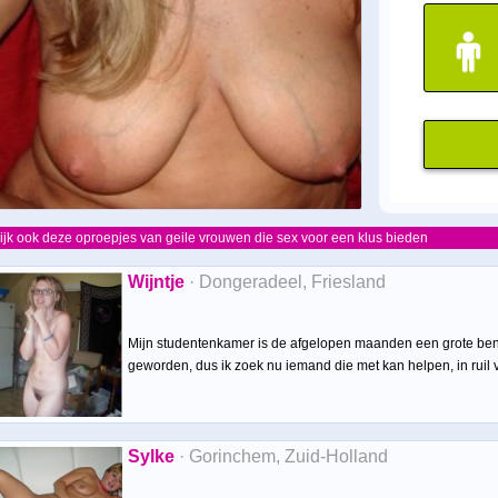
ijk ook deze oproepjes van geile vrouwen die sex voor een klus bieden
Wijntje
· Dongeradeel, Friesland
Mijn studentenkamer is de afgelopen maanden een grote ben
geworden, dus ik zoek nu iemand die met kan helpen, in ruil voo
Sylke
· Gorinchem, Zuid-Holland