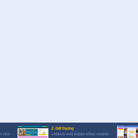
2. Gilf Dating
n voor
Lekkere oma babes willen neuken