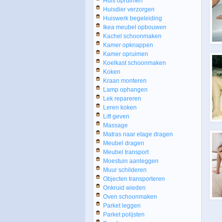
Huis opruimen
Huisdier verzorgen
Huiswerk begeleiding
Ikea meubel opbouwen
Kachel schoonmaken
Kamer opknappen
Kamer opruimen
Koelkast schoonmaken
Koken
Kraan monteren
Lamp ophangen
Lek repareren
Leren koken
Lift geven
Massage
Matras naar etage dragen
Meubel dragen
Meubel transport
Moestuin aanleggen
Muur schilderen
Objecten transporteren
Onkruid wieden
Oven schoonmaken
Parket leggen
Parket polijsten