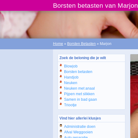
Borsten betasten van Marjo
Home
»
Borsten Betasten
» Marjon
Zoek de beloning die je wilt
Blowjob
Borsten betasten
Handjob
Neuken
Neuken met anaal
Pijpen met slikken
Samen in bad gaan
Triootje
Vind hier allerlei klusjes
Administratie doen
Afval Weggooien
Auto reparatie