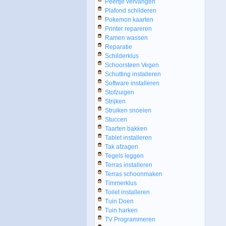
Peertje vervangen
Plafond schilderen
Pokemon kaarten
Printer repareren
Ramen wassen
Reparatie
Schilderklus
Schoorsteen Vegen
Schutting installeren
Software installeren
Stofzuigen
Strijken
Struiken snoeien
Stuccen
Taarten bakken
Tablet installeren
Tak afzagen
Tegels leggen
Terras installeren
Terras schoonmaken
Timmerklus
Toilet installeren
Tuin Doen
Tuin harken
TV Programmeren