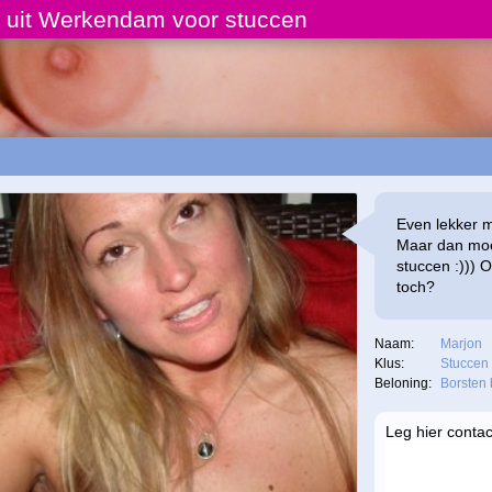
n uit Werkendam voor stuccen
Even lekker m
Maar dan moe
stuccen :))) 
toch?
Naam:
Marjon
Klus:
Stuccen
Beloning:
Borsten 
Leg hier conta