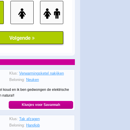
Klus:
Verwarmingsketel nakijken
Beloning:
Neuken
el koud en ik ben gedwongen de elektrische
n natura!!
Klusjes voor Savannah
Klus:
Tak afzagen
Beloning:
Handjob