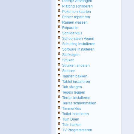
Peertje vervangen
Plafond schilderen
Pokemon kaarten
Printer repareren
Ramen wassen
Reparatie
Schilderklus
Schoorsteen Vegen
Schutting installeren
Software installeren
Stofzuigen
Strijken
Struiken snoeien
Stuccen
Taarten bakken
Tablet installeren
Tak afzagen
Tegels leggen
Terras installeren
Terras schoonmaken
Timmerklus
Toilet installeren
Tuin Doen
Tuin harken
TV Programmeren