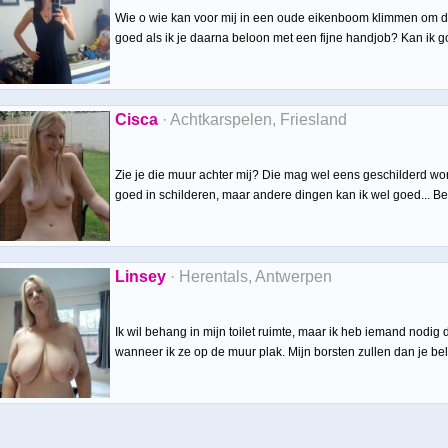
Wie o wie kan voor mij in een oude eikenboom klimmen om daa
goed als ik je daarna beloon met een fijne handjob? Kan ik go
Cisca
· Achtkarspelen, Friesland
Zie je die muur achter mij? Die mag wel eens geschilderd worde
goed in schilderen, maar andere dingen kan ik wel goed... Beg
Linsey
· Herentals, Antwerpen
Ik wil behang in mijn toilet ruimte, maar ik heb iemand nodi
wanneer ik ze op de muur plak. Mijn borsten zullen dan je bel