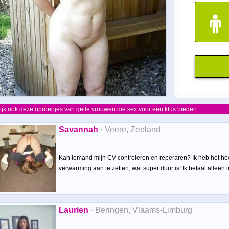
ijk ook deze oproepjes van geile vrouwen die sex voor een klus bieden
Savannah
· Veere, Zeeland
Kan iemand mijn CV controleren en reperaren? Ik heb het he
verwarming aan te zetten, wat super duur is! Ik betaal alleen i
Laurien
· Beringen, Vlaams-Limburg