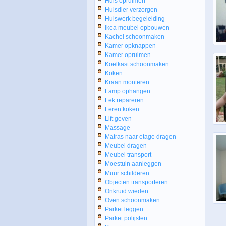
Huis opruimen
Huisdier verzorgen
Huiswerk begeleiding
Ikea meubel opbouwen
Kachel schoonmaken
Kamer opknappen
Kamer opruimen
Koelkast schoonmaken
Koken
Kraan monteren
Lamp ophangen
Lek repareren
Leren koken
Lift geven
Massage
Matras naar etage dragen
Meubel dragen
Meubel transport
Moestuin aanleggen
Muur schilderen
Objecten transporteren
Onkruid wieden
Oven schoonmaken
Parket leggen
Parket polijsten