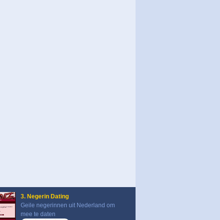
3. Negerin Dating
Geile negerinnen uit Nederland om
mee te daten