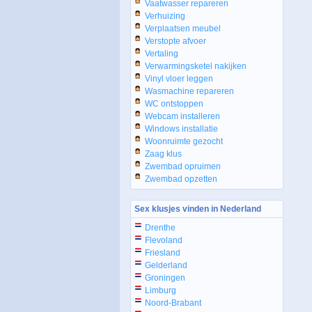
Vaatwasser repareren
Verhuizing
Verplaatsen meubel
Verstopte afvoer
Vertaling
Verwarmingsketel nakijken
Vinyl vloer leggen
Wasmachine repareren
WC ontstoppen
Webcam installeren
Windows installatie
Woonruimte gezocht
Zaag klus
Zwembad opruimen
Zwembad opzetten
Sex klusjes vinden in Nederland
Drenthe
Flevoland
Friesland
Gelderland
Groningen
Limburg
Noord-Brabant