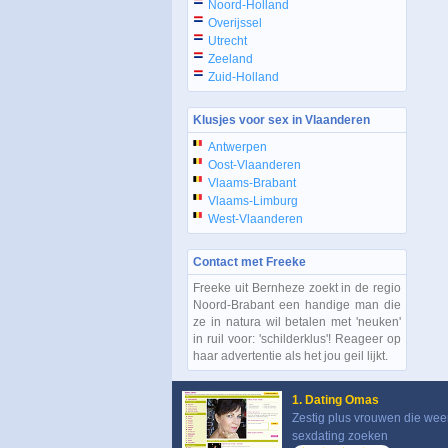
Noord-Holland
Overijssel
Utrecht
Zeeland
Zuid-Holland
Klusjes voor sex in Vlaanderen
Antwerpen
Oost-Vlaanderen
Vlaams-Brabant
Vlaams-Limburg
West-Vlaanderen
Contact met Freeke
Freeke uit Bernheze zoekt in de regio
Noord-Brabant een handige man die
ze in natura wil betalen met 'neuken'
in ruil voor: 'schilderklus'! Reageer op
haar advertentie als het jou geil lijkt.
1. Dating Omas
Zestig plus vrouwen die wee
sexdating zoeken