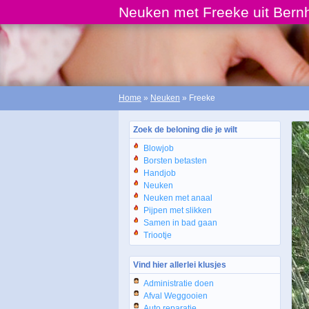
Neuken met Freeke uit Bernh
Home
»
Neuken
» Freeke
Zoek de beloning die je wilt
Blowjob
Borsten betasten
Handjob
Neuken
Neuken met anaal
Pijpen met slikken
Samen in bad gaan
Triootje
Vind hier allerlei klusjes
Administratie doen
Afval Weggooien
Auto reparatie