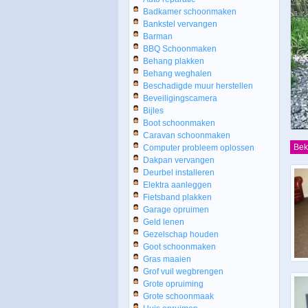
Badkamer schoonmaken
Bankstel vervangen
Barman
BBQ Schoonmaken
Behang plakken
Behang weghalen
Beschadigde muur herstellen
Beveiligingscamera
Bijles
Boot schoonmaken
Caravan schoonmaken
Bek
Computer probleem oplossen
Dakpan vervangen
Deurbel installeren
Elektra aanleggen
Fietsband plakken
Garage opruimen
Geld lenen
Gezelschap houden
Goot schoonmaken
Gras maaien
Grof vuil wegbrengen
Grote opruiming
Grote schoonmaak