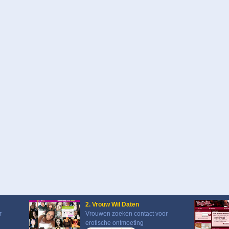
2. Vrouw Wil Daten
r
Vrouwen zoeken contact voor
erotische ontmoeting