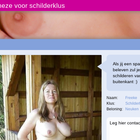
eze voor schilderklus
Als jij een sp
beleven zul 
schilderen va
buitenkant :)
Naam:
Freeke
Klus:
Schilder
Beloning:
Neuken
Leg hier conta