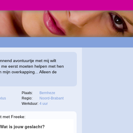
annend avontuurtje met mij wilt
je me eerst moeten helpen met hen
n mijn overkapping... Alleen de
Plaats:
Bernheze
klus
Regio:
Noord-Brabant
Werkduur:
4 uur
ct met Freeke: