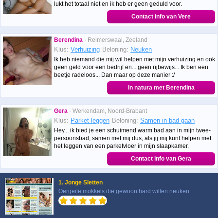
lukt het totaal niet en ik heb er geen geduld voor.
Contact info van Vere
Berendina
· Reimerswaal, Zeeland
Klus:
Verhuizing
Beloning:
Neuken
Ik heb niemand die mij wil helpen met mijn verhuizing en ook
geen geld voor een bedrijf en... geen rijbewijs... Ik ben een
beetje radeloos... Dan maar op deze manier :/
In natura met Berendina
Gera
· Werkendam, Noord-Brabant
Klus:
Parket leggen
Beloning:
Samen in bad gaan
Hey... ik bied je een schuimend warm bad aan in mijn twee-
persoonsbad, samen met mij dus, als jij mij kunt helpen met
het leggen van een parketvloer in mijn slaapkamer.
Contact info van Gera
1. Jonge Sletten
Oergeile mokkels die gewoon hard willen neuken