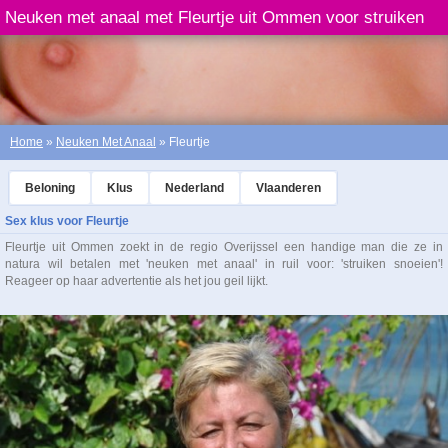
Neuken met anaal met Fleurtje uit Ommen voor struiken
snoeien
Home
»
Neuken Met Anaal
» Fleurtje
Beloning
Klus
Nederland
Vlaanderen
Sex klus voor Fleurtje
Fleurtje uit Ommen zoekt in de regio Overijssel een handige man die ze in
natura wil betalen met 'neuken met anaal' in ruil voor: 'struiken snoeien'!
Reageer op haar advertentie als het jou geil lijkt.