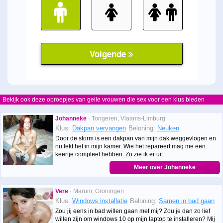
Bekijk ook deze oproepjes van geile vrouwen die sex voor een klus bieden
Johanneke
· Tongeren, Vlaams-Limburg
Klus:
Dakpan vervangen
Beloning:
Neuken
Door de storm is een dakpan van mijn dak weggevlogen en
nu lekt het in mijn kamer. Wie het repareert mag me een
keertje compleet hebben. Zo zie ik er uit
Meer over Johanneke
Vere
· Marum, Groningen
Klus:
Windows installatie
Beloning:
Samen in bad gaan
Zou jij eens in bad willen gaan met mij? Zou je dan zo lief
willen zijn om windows 10 op mijn laptop te installeren? Mij