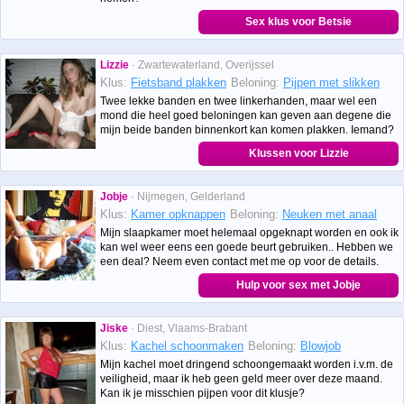
Sex klus voor Betsie
Lizzie
· Zwartewaterland, Overijssel
Klus:
Fietsband plakken
Beloning:
Pijpen met slikken
Twee lekke banden en twee linkerhanden, maar wel een
mond die heel goed beloningen kan geven aan degene die
mijn beide banden binnenkort kan komen plakken. Iemand?
Klussen voor Lizzie
Jobje
· Nijmegen, Gelderland
Klus:
Kamer opknappen
Beloning:
Neuken met anaal
Mijn slaapkamer moet helemaal opgeknapt worden en ook ik
kan wel weer eens een goede beurt gebruiken.. Hebben we
een deal? Neem even contact met me op voor de details.
Hulp voor sex met Jobje
Jiske
· Diest, Vlaams-Brabant
Klus:
Kachel schoonmaken
Beloning:
Blowjob
Mijn kachel moet dringend schoongemaakt worden i.v.m. de
veiligheid, maar ik heb geen geld meer over deze maand.
Kan ik je misschien pijpen voor dit klusje?