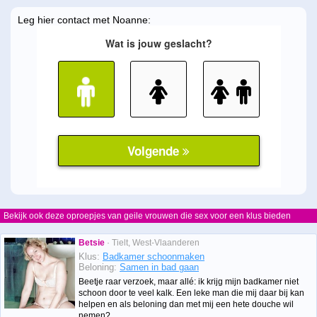
Leg hier contact met Noanne:
Bekijk ook deze oproepjes van geile vrouwen die sex voor een klus bieden
Betsie
· Tielt, West-Vlaanderen
Klus:
Badkamer schoonmaken
Beloning:
Samen in bad gaan
Beetje raar verzoek, maar allé: ik krijg mijn badkamer niet
schoon door te veel kalk. Een leke man die mij daar bij kan
helpen en als beloning dan met mij een hete douche wil
nemen?