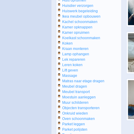
Huis opruimen
Huisdier verzorgen
Huiswerk begeleiding
Ikea meubel opbouwen
Kachel schoonmaken
Kamer opknappen
Kamer opruimen
Koelkast schoonmaken
Koken
Kraan monteren
Lamp ophangen
Lek repareren
Leren koken
Lift geven
Massage
Matras naar etage dragen
Meubel dragen
Meubel transport
Moestuin aanleggen
Muur schilderen
Objecten transporteren
Onkruid wieden
Oven schoonmaken
Parket leggen
Parket polijsten