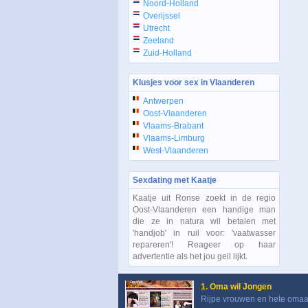
Noord-Holland
Overijssel
Utrecht
Zeeland
Zuid-Holland
Klusjes voor sex in Vlaanderen
Antwerpen
Oost-Vlaanderen
Vlaams-Brabant
Vlaams-Limburg
West-Vlaanderen
Sexdating met Kaatje
Kaatje uit Ronse zoekt in de regio
Oost-Vlaanderen een handige man
die ze in natura wil betalen met
'handjob' in ruil voor: 'vaatwasser
repareren'! Reageer op haar
advertentie als het jou geil lijkt.
1. Oma wil Jongen
Rijpe vrouwen en hete omaa