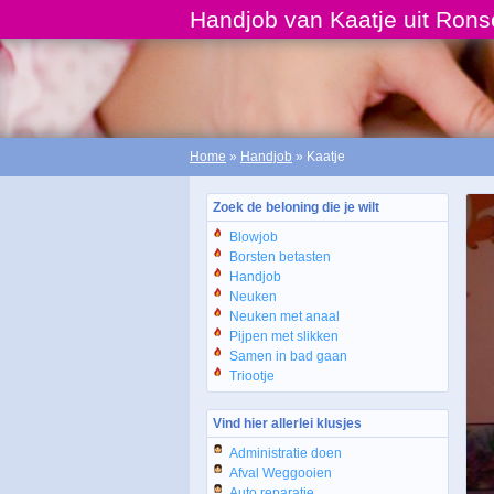
Handjob van Kaatje uit Rons
Home
»
Handjob
» Kaatje
Zoek de beloning die je wilt
Blowjob
Borsten betasten
Handjob
Neuken
Neuken met anaal
Pijpen met slikken
Samen in bad gaan
Triootje
Vind hier allerlei klusjes
Administratie doen
Afval Weggooien
Auto reparatie