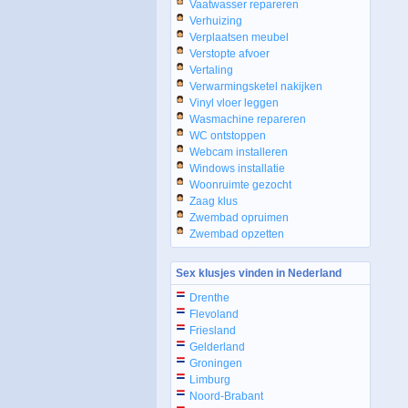
Vaatwasser repareren
Verhuizing
Verplaatsen meubel
Verstopte afvoer
Vertaling
Verwarmingsketel nakijken
Vinyl vloer leggen
Wasmachine repareren
WC ontstoppen
Webcam installeren
Windows installatie
Woonruimte gezocht
Zaag klus
Zwembad opruimen
Zwembad opzetten
Sex klusjes vinden in Nederland
Drenthe
Flevoland
Friesland
Gelderland
Groningen
Limburg
Noord-Brabant