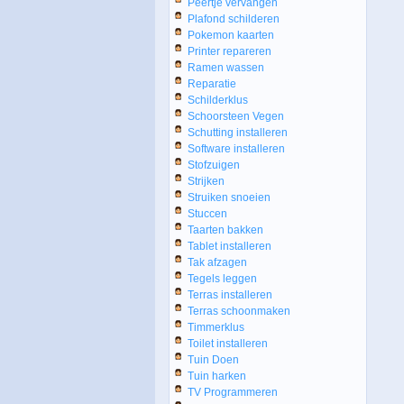
Peertje vervangen
Plafond schilderen
Pokemon kaarten
Printer repareren
Ramen wassen
Reparatie
Schilderklus
Schoorsteen Vegen
Schutting installeren
Software installeren
Stofzuigen
Strijken
Struiken snoeien
Stuccen
Taarten bakken
Tablet installeren
Tak afzagen
Tegels leggen
Terras installeren
Terras schoonmaken
Timmerklus
Toilet installeren
Tuin Doen
Tuin harken
TV Programmeren