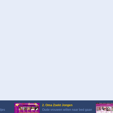
2. Oma Zoekt Jongen
tjes
Oude vrouwen willen naar bed gaan