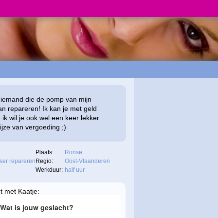
k iemand die de pomp van mijn
n repareren! Ik kan je met geld
ik wil je ook wel een keer lekker
ijze van vergoeding ;)
Plaats:
Ronse
ser repareren
Regio:
Oost-Vlaanderen
Werkduur:
half uur
t met Kaatje: