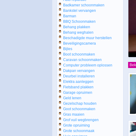
Badkamer schoonmaken
Bankstel vervangen
Barman
BBQ Schoonmaken
Behang plakken
Behang weghalen
Beschadigde muur herstellen
Beveiligingscamera
Bijles
Boot schoonmaken
Caravan schoonmaken
Bek
Computer probleem oplossen
Dakpan vervangen
Deurbel installeren
Elektra aanleggen
Fietsband plakken
Garage opruimen
Geld lenen
Gezelschap houden
Goot schoonmaken
Gras maaien
Grof vuil wegbrengen
Grote opruiming
Grote schoonmaak