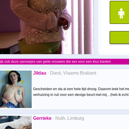
ijk ook deze oproepjes van geile vrouwen die sex voor een klus bieden
Jildau
· Diest, Vlaams-Brabant
Gescheiden en sta al een hele tijd droog. Daarom leek het me
verhuizing in ruil voor een stevige beurt met mij... (heb ik ech
Gerrieke
· Nuth, Limburg