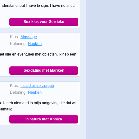
understand, but I have to sign. I have not much
Sex klus voor Gerrieke
Klus:
Massage
Beloning:
Neuken
et olie en eventueel met objecten. Ik heb een
Sexdating met Mariken
Klus:
Huisdier verzorgen
Beloning:
Neuken
. Ik heb niemand in mijn omgeving die dat wil
enmalig.
In natura met Annika