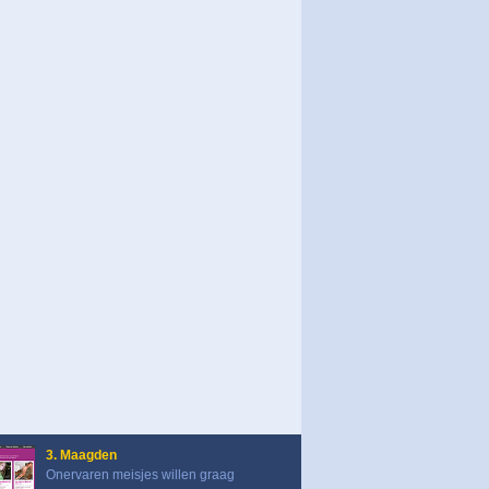
3. Maagden
Onervaren meisjes willen graag