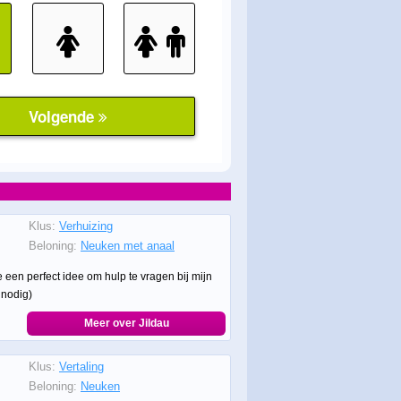
Klus:
Verhuizing
Beloning:
Neuken met anaal
 een perfect idee om hulp te vragen bij mijn
t nodig)
Meer over Jildau
Klus:
Vertaling
Beloning:
Neuken