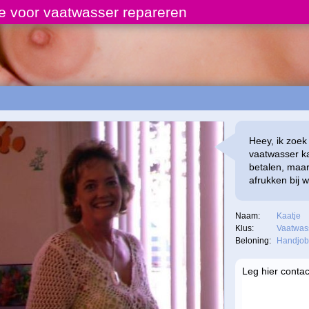
e voor vaatwasser repareren
Heey, ik zoe
vaatwasser ka
betalen, maar 
afrukken bij w
Naam:
Kaatje
Klus:
Vaatwas
Beloning:
Handjob
Leg hier contac