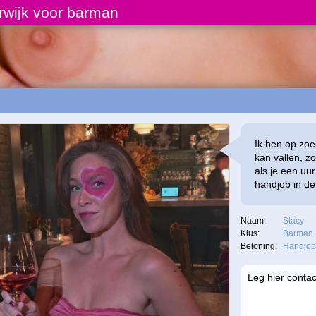
rwijk voor barman
Ik ben op zoe
kan vallen, z
als je een uur
handjob in de
Naam:
Stacy
Klus:
Barman
Beloning:
Handjob
Leg hier contac