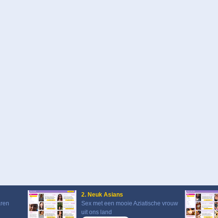
2. Neuk Asians
aren
Sex met een mooie Aziatische vrouw
uit ons land