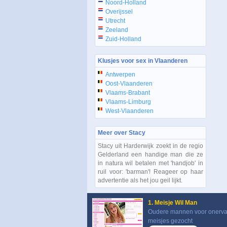
Noord-Holland
Overijssel
Utrecht
Zeeland
Zuid-Holland
Klusjes voor sex in Vlaanderen
Antwerpen
Oost-Vlaanderen
Vlaams-Brabant
Vlaams-Limburg
West-Vlaanderen
Meer over Stacy
Stacy uit Harderwijk zoekt in de regio
Gelderland een handige man die ze
in natura wil betalen met 'handjob' in
ruil voor: 'barman'! Reageer op haar
advertentie als het jou geil lijkt.
1. Meisje Wil Man
Oudere mannen voor onerv
meisjes gezocht