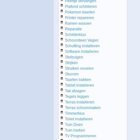
Peertje vervangen
Plafond schilderen
Pokemon kaarten
Printer repareren
Ramen wassen
Reparatie
Schilderklus
Schoorsteen Vegen
Schutting installeren
Software installeren
Stofzuigen
Strijken
Struiken snoeien
Stuccen
Taarten bakken
Tablet installeren
Tak afzagen
Tegels leggen
Terras installeren
Terras schoonmaken
Timmerklus
Toilet installeren
Tuin Doen
Tuin harken
TV Programmeren