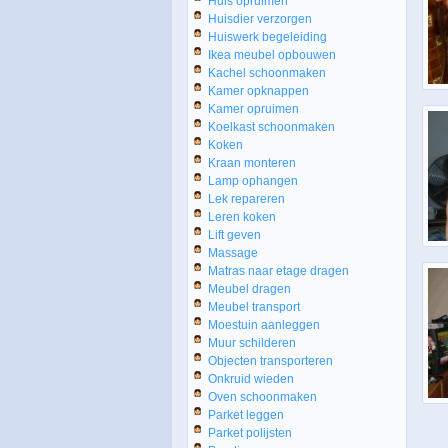
Huis opruimen
Huisdier verzorgen
Huiswerk begeleiding
Ikea meubel opbouwen
Kachel schoonmaken
Kamer opknappen
Kamer opruimen
Koelkast schoonmaken
Koken
Kraan monteren
Lamp ophangen
Lek repareren
Leren koken
Lift geven
Massage
Matras naar etage dragen
Meubel dragen
Meubel transport
Moestuin aanleggen
Muur schilderen
Objecten transporteren
Onkruid wieden
Oven schoonmaken
Parket leggen
Parket polijsten