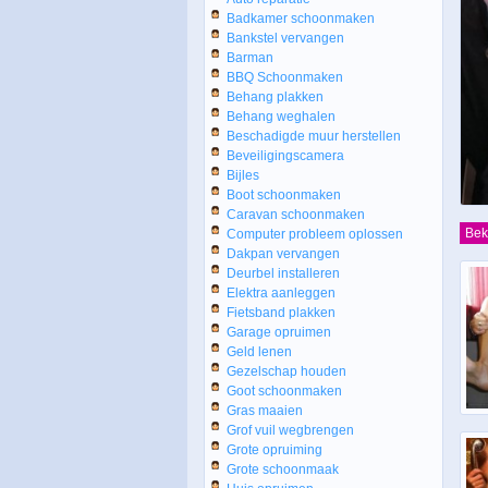
Badkamer schoonmaken
Bankstel vervangen
Barman
BBQ Schoonmaken
Behang plakken
Behang weghalen
Beschadigde muur herstellen
Beveiligingscamera
Bijles
Boot schoonmaken
Caravan schoonmaken
Bek
Computer probleem oplossen
Dakpan vervangen
Deurbel installeren
Elektra aanleggen
Fietsband plakken
Garage opruimen
Geld lenen
Gezelschap houden
Goot schoonmaken
Gras maaien
Grof vuil wegbrengen
Grote opruiming
Grote schoonmaak