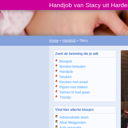
Handjob van Stacy uit Harde
Home
»
Handjob
» Stacy
Zoek de beloning die je wilt
Blowjob
Borsten betasten
Handjob
Neuken
Neuken met anaal
Pijpen met slikken
Samen in bad gaan
Triootje
Vind hier allerlei klusjes
Administratie doen
Afval Weggooien
Auto reparatie