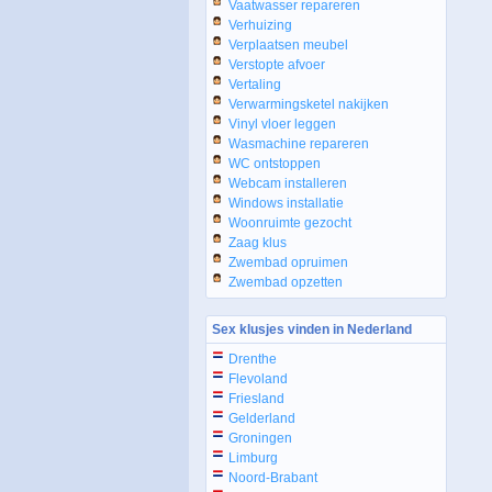
Vaatwasser repareren
Verhuizing
Verplaatsen meubel
Verstopte afvoer
Vertaling
Verwarmingsketel nakijken
Vinyl vloer leggen
Wasmachine repareren
WC ontstoppen
Webcam installeren
Windows installatie
Woonruimte gezocht
Zaag klus
Zwembad opruimen
Zwembad opzetten
Sex klusjes vinden in Nederland
Drenthe
Flevoland
Friesland
Gelderland
Groningen
Limburg
Noord-Brabant