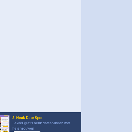
3. Neuk Date Spot
Lekker gratis neuk dates vinden met
hete vrouwen