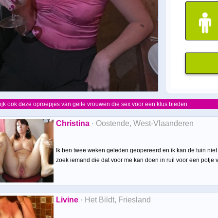
ijk ook deze oproepjes van geile vrouwen die sex voor een klus bieden
Christina
· Oostende, West-Vlaanderen
Ik ben twee weken geleden geopereerd en ik kan de tuin niet
zoek iemand die dat voor me kan doen in ruil voor een potje v
Livine
· Het Bildt, Friesland