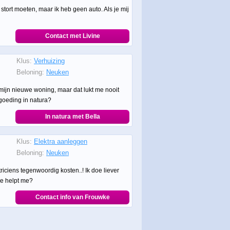
 stort moeten, maar ik heb geen auto. Als je mij
Contact met Livine
Klus:
Verhuizing
Beloning:
Neuken
mijn nieuwe woning, maar dat lukt me nooit
goeding in natura?
In natura met Bella
Klus:
Elektra aanleggen
Beloning:
Neuken
triciens tegenwoordig kosten..! Ik doe liever
ie helpt me?
Contact info van Frouwke