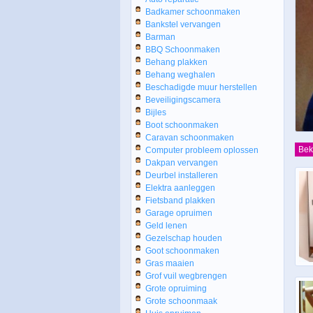
Badkamer schoonmaken
Bankstel vervangen
Barman
BBQ Schoonmaken
Behang plakken
Behang weghalen
Beschadigde muur herstellen
Beveiligingscamera
Bijles
Boot schoonmaken
Caravan schoonmaken
Bek
Computer probleem oplossen
Dakpan vervangen
Deurbel installeren
Elektra aanleggen
Fietsband plakken
Garage opruimen
Geld lenen
Gezelschap houden
Goot schoonmaken
Gras maaien
Grof vuil wegbrengen
Grote opruiming
Grote schoonmaak