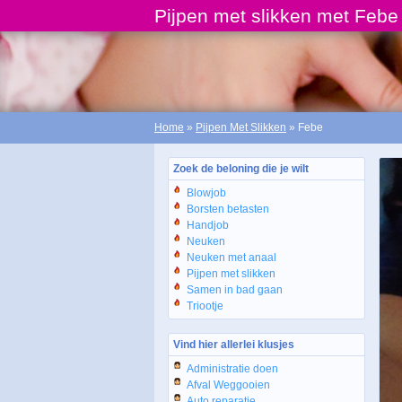
Pijpen met slikken met Febe
Home
»
Pijpen Met Slikken
» Febe
Zoek de beloning die je wilt
Blowjob
Borsten betasten
Handjob
Neuken
Neuken met anaal
Pijpen met slikken
Samen in bad gaan
Triootje
Vind hier allerlei klusjes
Administratie doen
Afval Weggooien
Auto reparatie