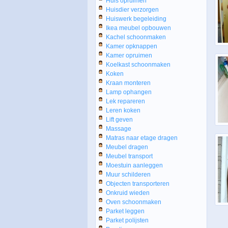
Huis opruimen
Huisdier verzorgen
Huiswerk begeleiding
Ikea meubel opbouwen
Kachel schoonmaken
Kamer opknappen
Kamer opruimen
Koelkast schoonmaken
Koken
Kraan monteren
Lamp ophangen
Lek repareren
Leren koken
Lift geven
Massage
Matras naar etage dragen
Meubel dragen
Meubel transport
Moestuin aanleggen
Muur schilderen
Objecten transporteren
Onkruid wieden
Oven schoonmaken
Parket leggen
Parket polijsten