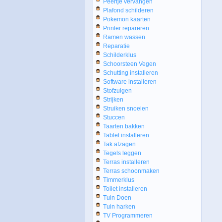
Peertje vervangen
Plafond schilderen
Pokemon kaarten
Printer repareren
Ramen wassen
Reparatie
Schilderklus
Schoorsteen Vegen
Schutting installeren
Software installeren
Stofzuigen
Strijken
Struiken snoeien
Stuccen
Taarten bakken
Tablet installeren
Tak afzagen
Tegels leggen
Terras installeren
Terras schoonmaken
Timmerklus
Toilet installeren
Tuin Doen
Tuin harken
TV Programmeren