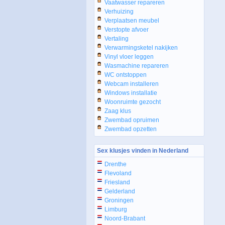
Vaatwasser repareren
Verhuizing
Verplaatsen meubel
Verstopte afvoer
Vertaling
Verwarmingsketel nakijken
Vinyl vloer leggen
Wasmachine repareren
WC ontstoppen
Webcam installeren
Windows installatie
Woonruimte gezocht
Zaag klus
Zwembad opruimen
Zwembad opzetten
Sex klusjes vinden in Nederland
Drenthe
Flevoland
Friesland
Gelderland
Groningen
Limburg
Noord-Brabant