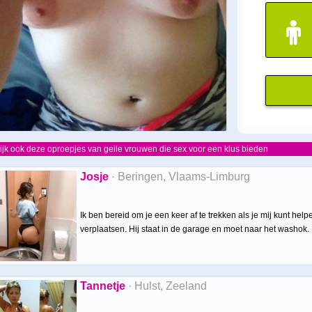
ijk ook deze oproepjes van geile vrouwen die sex voor een klus bieden
Josje
· Beringen, Vlaams-Limburg
Ik ben bereid om je een keer af te trekken als je mij kunt h
verplaatsen. Hij staat in de garage en moet naar het washok.
Tannetje
· Hulst, Zeeland