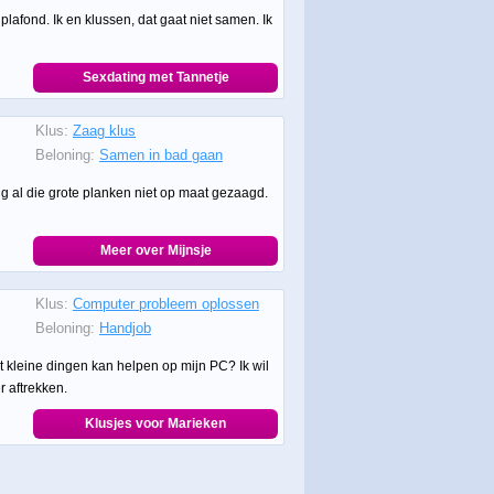
lafond. Ik en klussen, dat gaat niet samen. Ik
Sexdating met Tannetje
Klus:
Zaag klus
Beloning:
Samen in bad gaan
ijg al die grote planken niet op maat gezaagd.
Meer over Mijnsje
Klus:
Computer probleem oplossen
Beloning:
Handjob
 kleine dingen kan helpen op mijn PC? Ik wil
r aftrekken.
Klusjes voor Marieken