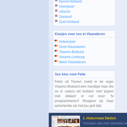
Noord-Holland
Overijssel
Utrecht
Zeeland
Zuid-Holland
Klusjes voor sex in Vlaanderen
Antwerpen
Oost-Vlaanderen
Vlaams-Brabant
Vlaams-Limburg
West-Vlaanderen
Sex klus voor Febe
Febe uit Tienen zoekt in de regio
Vlaams-Brabant een handige man die
ze in natura wil betalen met 'pijpen
met slikken' in ruil voor: 'tv
programmeren'! Reageer op haar
advertentie als het jou geil lijkt.
1. Huisvrouw Sletten
Vrouwen die zich vervelen e