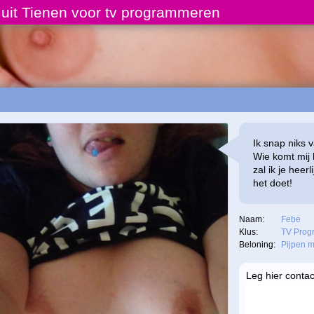
 uit Tienen voor tv programmeren
Ik snap niks v
Wie komt mij 
zal ik je heer
het doet!
Naam:
Febe
Klus:
TV Prog
Beloning:
Pijpen m
Leg hier conta