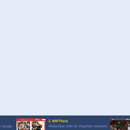
2. Milf Plaza
n graag
Hollandse milfs en Vlaamse moeders