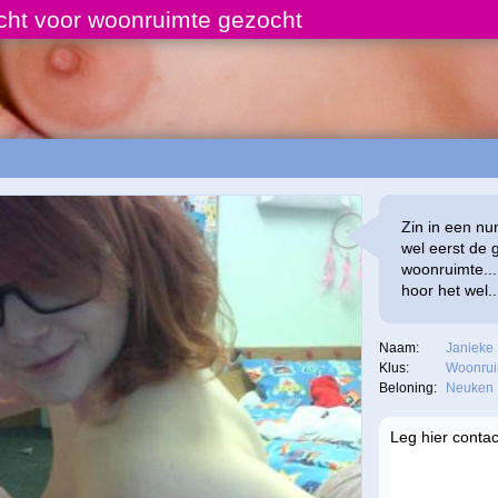
cht voor woonruimte gezocht
Zin in een nu
wel eerst de 
woonruimte...
hoor het wel..
Naam:
Janieke
Klus:
Woonrui
Beloning:
Neuken
Leg hier contac