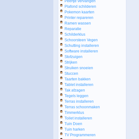
Peertje vervangen
Plafond schilderen
Pokemon kaarten
Printer repareren
Ramen wassen
Reparatie
Schilderklus
Schoorsteen Vegen
Schutting installeren
Software installeren
Stofzuigen
Strijken
Struiken snoeien
Stuccen
Taarten bakken
Tablet installeren
Tak afzagen
Tegels leggen
Terras installeren
Terras schoonmaken
Timmerklus
Toilet installeren
Tuin Doen
Tuin harken
TV Programmeren