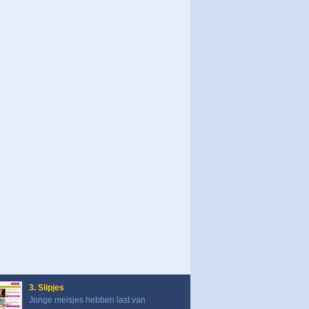
3. Slipjes
Jonge meisjes hebben last van