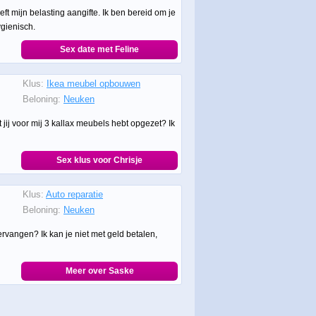
ft mijn belasting aangifte. Ik ben bereid om je
gienisch.
Sex date met Feline
Klus:
Ikea meubel opbouwen
Beloning:
Neuken
dat jij voor mij 3 kallax meubels hebt opgezet? Ik
Sex klus voor Chrisje
Klus:
Auto reparatie
Beloning:
Neuken
rvangen? Ik kan je niet met geld betalen,
Meer over Saske