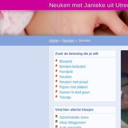
Neuken met Janieke uit Utre
Home
»
Neuken
» Janieke
Zoek de beloning die je wilt
Blowjob
Borsten betasten
Handjob
Neuken
Neuken met anaal
Pijpen met slikken
Samen in bad gaan
Triootje
Vind hier allerlei klusjes
Administratie doen
Afval Weggooien
Auto reparatie