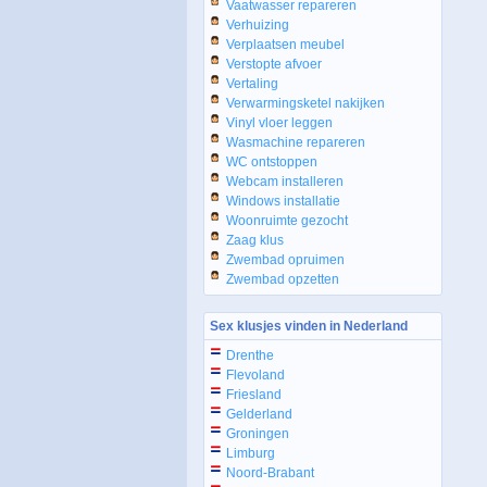
Vaatwasser repareren
Verhuizing
Verplaatsen meubel
Verstopte afvoer
Vertaling
Verwarmingsketel nakijken
Vinyl vloer leggen
Wasmachine repareren
WC ontstoppen
Webcam installeren
Windows installatie
Woonruimte gezocht
Zaag klus
Zwembad opruimen
Zwembad opzetten
Sex klusjes vinden in Nederland
Drenthe
Flevoland
Friesland
Gelderland
Groningen
Limburg
Noord-Brabant