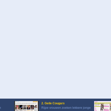
2. Geile Cougars
n
Rijpe vrouwen zoeken lekkere jonge