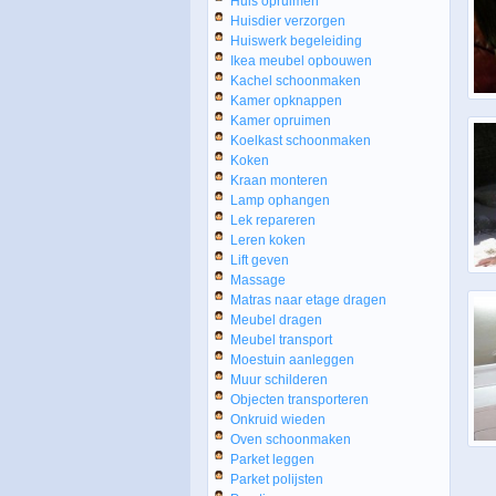
Huis opruimen
Huisdier verzorgen
Huiswerk begeleiding
Ikea meubel opbouwen
Kachel schoonmaken
Kamer opknappen
Kamer opruimen
Koelkast schoonmaken
Koken
Kraan monteren
Lamp ophangen
Lek repareren
Leren koken
Lift geven
Massage
Matras naar etage dragen
Meubel dragen
Meubel transport
Moestuin aanleggen
Muur schilderen
Objecten transporteren
Onkruid wieden
Oven schoonmaken
Parket leggen
Parket polijsten