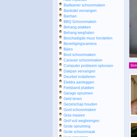
Badkamer schoonmaken
Bankstel vervangen
Barman
BBQ Schoonmaken
Behang plakken
Behang weghalen
Beschadigde muur herstellen
Beveiligingscamera
Bijles
Boot schoonmaken
Caravan schoonmaken
Bek
Computer probleem oplossen
Dakpan vervangen
Deurbel installeren
Elektra aanleggen
Fietsband plakken
Garage opruimen
Geld lenen
Gezelschap houden
Goot schoonmaken
Gras maaien
Grof vuil wegbrengen
Grote opruiming
Grote schoonmaak