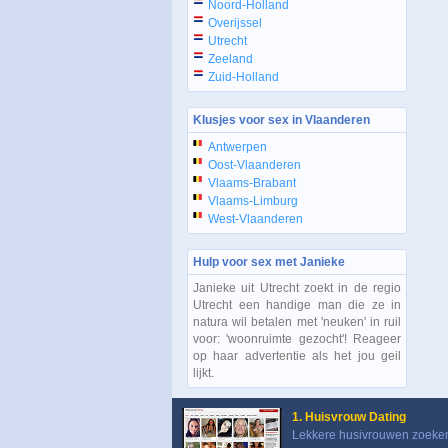
Noord-Holland
Overijssel
Utrecht
Zeeland
Zuid-Holland
Klusjes voor sex in Vlaanderen
Antwerpen
Oost-Vlaanderen
Vlaams-Brabant
Vlaams-Limburg
West-Vlaanderen
Hulp voor sex met Janieke
Janieke uit Utrecht zoekt in de regio
Utrecht een handige man die ze in
natura wil betalen met 'neuken' in ruil
voor: 'woonruimte gezocht'! Reageer
op haar advertentie als het jou geil
lijkt.
1. Huisvrouw Dating
Lekkere husivrouwen zoeke