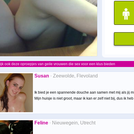
ijk ook deze oproepjes van geile vrouwen die sex voor een klus bieden
Susan
· Zeewolde, Flevoland
Ik bied je een spannende douche aan samen met mij als jij 
Mijn huisje is niet groot, maar ik kan er zelf niet bij, dus ik he
Feline
· Nieuwegein, Utrecht